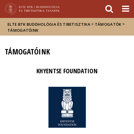
Események
ELTE a
Hírek
sajtóban
>
>
ELTE BTK BUDDHOLÓGIA ÉS TIBETISZTIKA
TÁMOGATÓK
TÁMOGATÓINK
TÁMOGATÓINK
KHYENTSE FOUNDATION