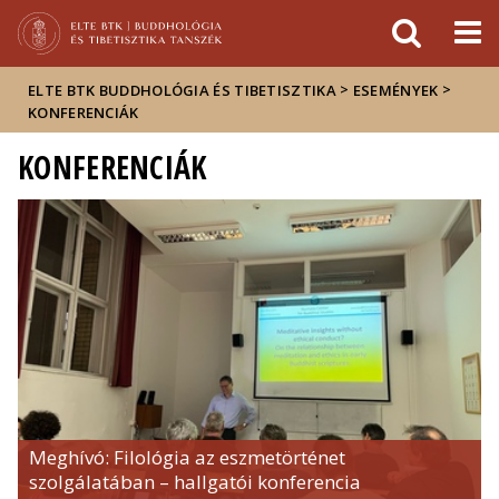
Események
ELTE a
Hírek
sajtóban
>
>
ELTE BTK BUDDHOLÓGIA ÉS TIBETISZTIKA
ESEMÉNYEK
KONFERENCIÁK
KONFERENCIÁK
Meghívó: Filológia az eszmetörténet
szolgálatában – hallgatói konferencia