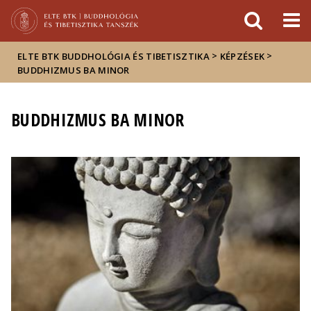
Események
ELTE a
Hírek
sajtóban
>
>
ELTE BTK BUDDHOLÓGIA ÉS TIBETISZTIKA
KÉPZÉSEK
BUDDHIZMUS BA MINOR
BUDDHIZMUS BA MINOR