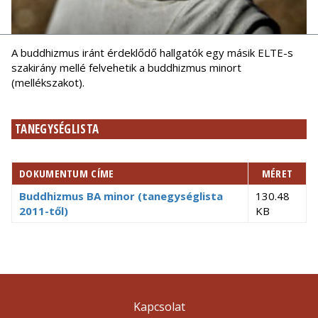
A buddhizmus iránt érdeklődő hallgatók egy másik ELTE-s
szakirány mellé felvehetik a buddhizmus minort
(mellékszakot).
TANEGYSÉGLISTA
DOKUMENTUM CÍME
MÉRET
Buddhizmus BA minor (tanegységlista
130.48
2011-től)
KB
Kapcsolat