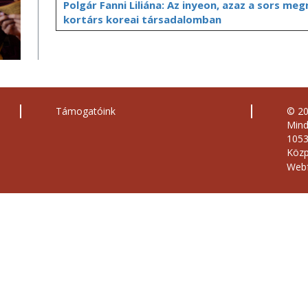
Polgár Fanni Liliána: Az inyeon, azaz a sors meg
kortárs koreai társadalomban
Támogatóink
© 2
Mind
1053
Közp
Webf