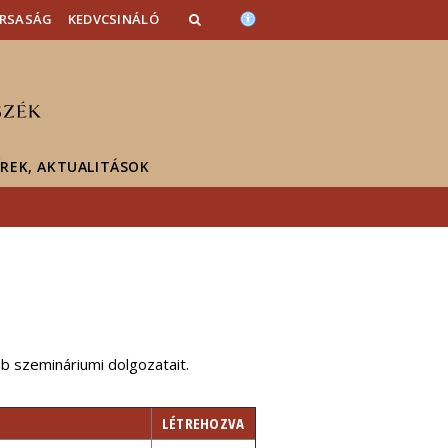
ÁRSASÁG
KEDVCSINÁLÓ
ÍREK, AKTUALITÁSOK
bb szemináriumi dolgozatait.
LÉTREHOZVA