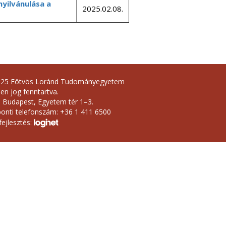
nyilvánulása a
2025.02.08.
025 Eötvös Loránd Tudományegyetem
en jog fenntartva.
 Budapest, Egyetem tér 1–3.
onti telefonszám: +36 1 411 6500
ejlesztés: