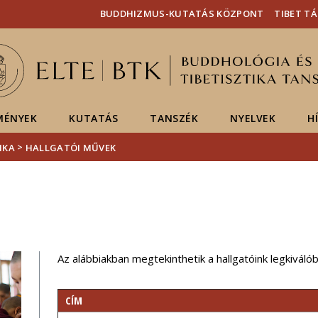
Események
ELTE a
Hírek
BUDDHIZMUS-KUTATÁS KÖZPONT
TIBET T
sajtóban
MÉNYEK
KUTATÁS
TANSZÉK
NYELVEK
H
>
IKA
HALLGATÓI MŰVEK
Az alábbiakban megtekinthetik a hallgatóink legkiváló
CÍM