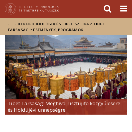
Események
ELTE a
Hírek
sajtóban
>
ELTE BTK BUDDHOLÓGIA ÉS TIBETISZTIKA
TIBET
>
TÁRSASÁG
ESEMÉNYEK, PROGRAMOK
Tibet Társaság: Meghívó Tisztújító közgyűlésére
és Holdújévi ünnepségre