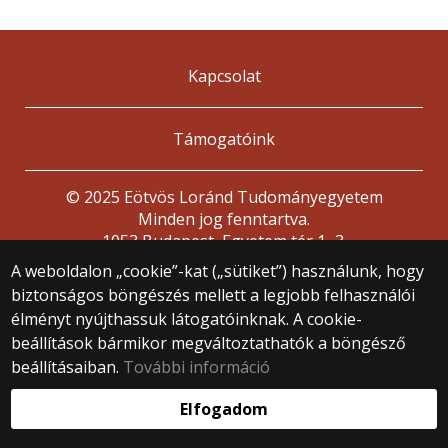
Kapcsolat
Támogatóink
© 2025 Eötvös Loránd Tudományegyetem
Minden jog fenntartva.
1053 Budapest, Egyetem tér 1–3.
Központi telefonszám: +36 1 411 6500
A weboldalon „cookie”-kat („sütiket”) használunk, hogy
Webfejlesztés:
biztonságos böngészés mellett a legjobb felhasználói
élményt nyújthassuk látogatóinknak. A cookie-
beállítások bármikor megváltoztathatók a böngésző
beállításaiban.
További információ
Elfogadom