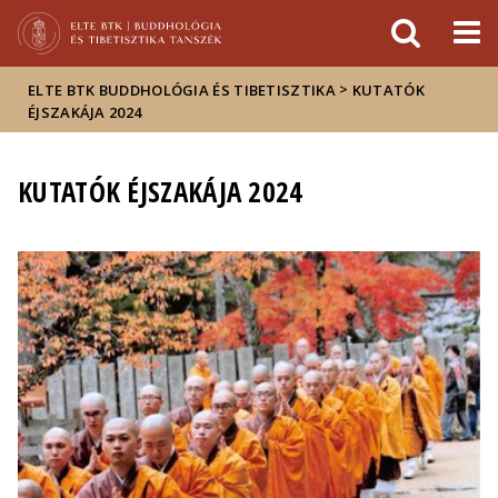
Események
ELTE a
Hírek
sajtóban
>
ELTE BTK BUDDHOLÓGIA ÉS TIBETISZTIKA
KUTATÓK
ÉJSZAKÁJA 2024
KUTATÓK ÉJSZAKÁJA 2024